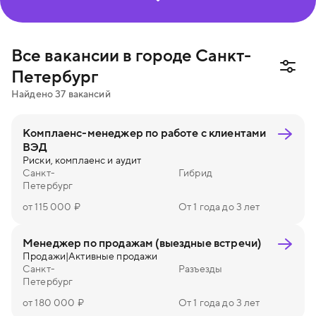
Информационная безопасность
Маркетинг и пиар
Финансы
Юриспруденция
Все вакансии в городе Санкт-
Создание и управление процессами
Петербург
Найдено
37
вакансий
Административная работа
Комплаенс-менеджер по работе с клиентами
ВЭД
Риски, комплаенс и аудит
Санкт-
Гибрид
Петербург
от 115 000 ₽
От 1 года до 3 лет
Менеджер по продажам (выездные встречи)
Продажи
|
Активные продажи
Санкт-
Разъезды
Петербург
от 180 000 ₽
От 1 года до 3 лет