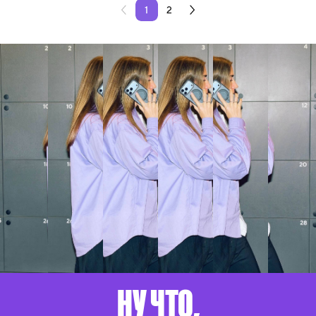
1
2
НУ ЧТО,