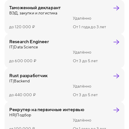
Таможенный декларант
ВЭД, закупки и логистика
Удалённо
до 120 000 ₽
От 1 года до 3 лет
Research Engineer
IT
|
Data Science
Удалённо
до 600 000 ₽
От 3 до 5 лет
Rust разработчик
IT
|
Backend
Удалённо
до 440 000 ₽
От 3 до 5 лет
Рекрутер на первичные интервью
HR
|
Подбор
Удалённо
от 100 000 ₽
От 1 года до 3 лет