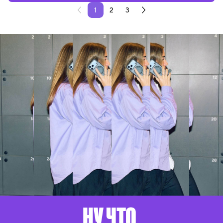
1
2
3
НУ ЧТО,