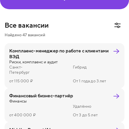
Информационная безопасность
Маркетинг и пиар
Финансы
Юриспруденция
Все вакансии
Создание и управление процессами
Найдено
47
вакансий
Административная работа
Комплаенс-менеджер по работе с клиентами
ВЭД
Риски, комплаенс и аудит
Санкт-
Гибрид
Петербург
от 115 000 ₽
От 1 года до 3 лет
Финансовый бизнес-партнёр
Финансы
Удалённо
от 400 000 ₽
От 3 до 5 лет