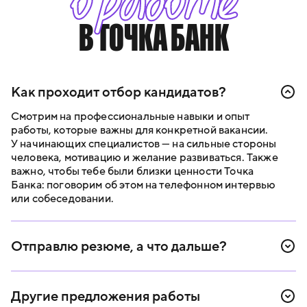
о работе
В ТОЧКА БАНК
Как проходит отбор кандидатов?
Смотрим на профессиональные навыки и опыт
работы, которые важны для конкретной вакансии.
У начинающих специалистов — на сильные стороны
человека, мотивацию и желание развиваться. Также
важно, чтобы тебе были близки ценности Точка
Банка: поговорим об этом на телефонном интервью
или собеседовании.
Отправлю резюме, а что дальше?
В течение двух рабочих дней свяжемся с тобой,
поделимся обратной связью по резюме и расскажем
Другие предложения работы
про следующий этап. Обычно это телефонное