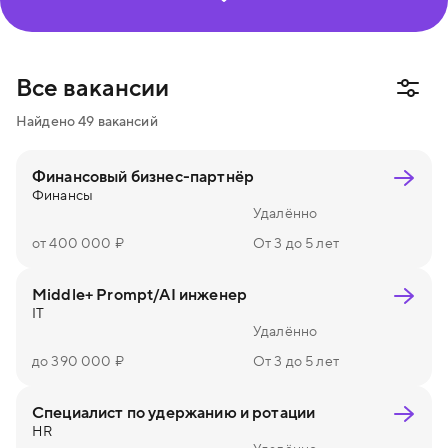
Информационная безопасность
Маркетинг и пиар
Финансы
Юриспруденция
Все вакансии
Создание и управление процессами
Найдено
49
вакансий
Административная работа
Финансовый бизнес-партнёр
Финансы
Удалённо
от 400 000 ₽
От 3 до 5 лет
Middle+ Prompt/AI инженер
IT
Удалённо
до 390 000 ₽
От 3 до 5 лет
Специалист по удержанию и ротации
HR