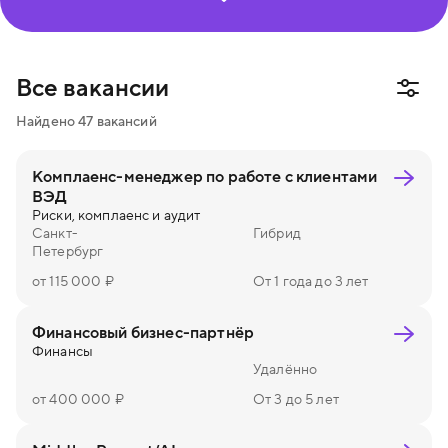
Информационная безопасность
Маркетинг и пиар
Финансы
Юриспруденция
Все вакансии
Создание и управление процессами
Найдено
47
вакансий
Административная работа
Комплаенс-менеджер по работе с клиентами
ВЭД
Риски, комплаенс и аудит
Санкт-
Гибрид
Петербург
от 115 000 ₽
От 1 года до 3 лет
Финансовый бизнес-партнёр
Финансы
Удалённо
от 400 000 ₽
От 3 до 5 лет