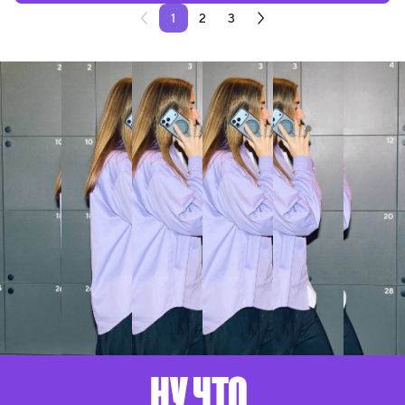
1
2
3
НУ ЧТО,