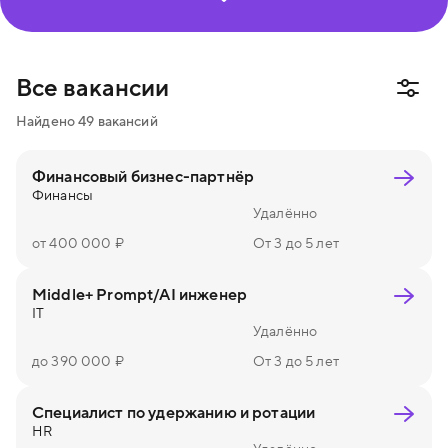
Информационная безопасность
Маркетинг и пиар
Финансы
Юриспруденция
Все вакансии
Создание и управление процессами
Найдено
49
вакансий
Административная работа
Финансовый бизнес-партнёр
Финансы
Удалённо
от 400 000 ₽
От 3 до 5 лет
Middle+ Prompt/AI инженер
IT
Удалённо
до 390 000 ₽
От 3 до 5 лет
Специалист по удержанию и ротации
HR