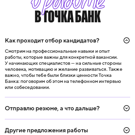
о работе
В ТОЧКА БАНК
Как проходит отбор кандидатов?
Смотрим на профессиональные навыки и опыт
работы, которые важны для конкретной вакансии.
У начинающих специалистов — на сильные стороны
человека, мотивацию и желание развиваться. Также
важно, чтобы тебе были близки ценности Точка
Банка: поговорим об этом на телефонном интервью
или собеседовании.
Отправлю резюме, а что дальше?
В течение двух рабочих дней свяжемся с тобой,
поделимся обратной связью по резюме и расскажем
Другие предложения работы
про следующий этап. Обычно это телефонное